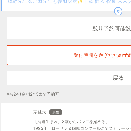
浅野先生＆戸田先生も参加決定✨｜蔵 健太 校長 大人
この度、K-BALLET ACADEMY / K-BALLET S
3回の開催が決定いたしました。
残り予約可能数
蔵 健太 校長は英国ロイヤルバレエスクールで日本人と
鞭をとった実績を持ち、Youth America Grand Pri
て初の審査員を務めるなど、世界的なバレエ教育者と
受付時間を過ぎたため予
今回はその蔵校長が、大人の皆さんに、秘伝のバレエ上達
お伝えします。
蔵校長が熊川哲也の踊りを徹底的に研究して確立したKu
戻る
く、より効率的にバレエを上達できるためのメソッド
こと、Kumakawaメソッドによる基礎テクニックは
※4/24 (金) 12:15まで予約可
的です。
蔵健太
男性
さらに今回は——
北海道生まれ。8歳からバレエを始める。
恵比寿校 主任教師・浅野真由香先生、リーダー教師・
1995年、ローザンヌ国際コンクールにてスカラー
同じ空間で学べる、非常に貴重な機会です。この機会