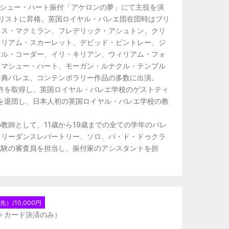
年マシュー・ハート振付「アケロンの夢」にて主役を演
ソリストに昇格。英国ロイヤル・バレエ団在団時はプリ
ネス・マクミラン、フレデリック・アシュトン、クリ
、リアム・スカーレット、デビッド・ビントレー、ジ
ル 校長］
ケル・コーダー、イリ・キリアン、ウィリアム・フォ
教師］
、マシュー・ハート、モーガン・ルナクル・テンプル
古典バレエ、コンテンポラリー作品の多数に出演。
ー教師］
免許を取得し、英国ロイヤル・バレエ学校のゲストティ
団を退団し、日本人初の英国ロイヤル・バレエ学校の教
み）
いたクラス）
教師として、11歳から19歳までの全ての学年のバレ
予約）
ラリーダンスレパートリー、ソロ、パ・ド・ドゥクラ
試験の審査員を担当し、振付家のアシスタントを担
/10,000円
たします。直接サインをいただける、またと
ットカード決済のみ）