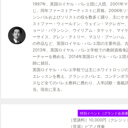
1997年、英国ロイヤル・バレエ団に入団、2001
じ、同年ファーストアーティストに昇格。2006年
日程：2026年4月24日（金）12:45～14:25 （100分）
ンシパルおよびソリストの役を数多く踊り、主にケ
場所：Kバレエ スクール 恵比寿
ストファー・ウィールドン、ウェイン・マクレガー
担当：蔵 健太［Kバレエ アカデミー / Kバレエ スクー
ョージ・バランシン、ウイリアム・タケット、マイ
ゲスト：浅野 真由香［Kバレエ スクール 恵比寿 主任
ーサイス、グレン・テトリー、マユリ・ブーンハム
の作品など、英国ロイヤル・バレエ団の主要作品、
戸田 梨紗子［Kバレエ スクール 恵比寿 リーダ
2013年、英国ロイヤル・バレエ学校での教師資格
ーチャーを務める。2014年英国ロイヤル・バレエ
受講料：10,000円（税込）（クレジットカード決済の
師に就任。
内容：中級～上級レベル（Kumakawa メソッドを用
英国ロイヤル・バレエ学校では主にホワイトロッジの
対象：Kバレエ スクール 大人会員（グランド会員優先
エレッスンを教え、クラシックバレエ、コンテンポ
※定員に達し次第申し込みを締め切らせていただきます
スなど全てのバレエ教科に携わり、入学試験・進級
当。現在に至る。
【第3回 参加特典】
レッスン後のサイン会付き！
［サイン会］14:30〜15:00（30分）
特別イベント（グランド会員優先）
レッスン後には、蔵校長による特別サイン会を開催い
［受講料］10,000円（クレジ
ない貴重な機会です！
［音源］ピアノ伴奏