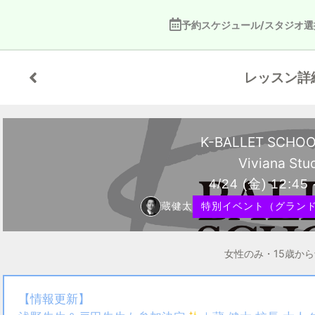
予約スケジュール/スタジオ選
レッスン詳
K-BALLET SCHO
Viviana Stu
4/24
(金)
12:45 
蔵健太
特別イベント（グランド会
女性のみ・15歳か
【情報更新】