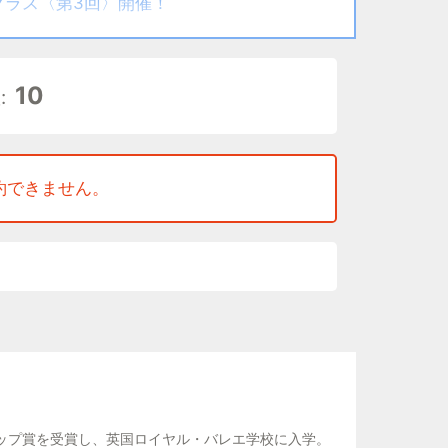
クラス〈第3回〉開催！
CHOOLの校長 蔵 健太による大人会員様対象クラス第
10
:
して初めて専任教師に就任し10年に渡り教
x (YAGP) ではニューヨーク決選でも日本人とし
して、国際的に評価を得ています。
約できません。
の極意Kumakawa メソッドを惜しみなく
makawaメソッドは、アジア人がより早
です。プロを目指す子どもたちはもちろんの
、大人の方がより美しく踊るためにも大変効果
戸田梨紗子先生の参加が決定🌸✨
シップ賞を受賞し、英国ロイヤル・バレエ学校に入学。
にぜひご体験ください。