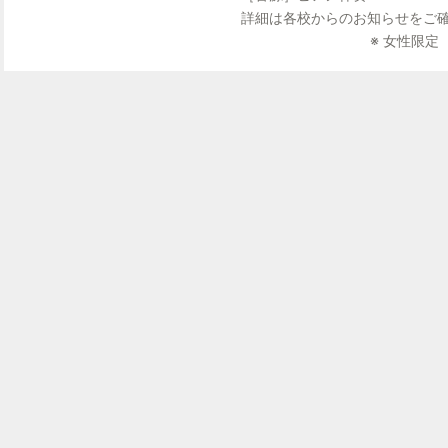
※サインはKバレエグッズに限らせていただきます。対
詳細は各校からのお知らせをご
※ 女性限定
ご購入ください。
【予約開始】
グランド会員：4月14日（火）午前8:00～
ホーム会員：4月18日（土）午前8:00～（他校のホー
【予約方法】
①レッスン予約サイトよりクラスを選択。
②「回数券を購入して予約する」→「特別イベント（グラ
③お支払いの画面に進み、予約完了となります。
【注意事項】
※ご予約のキャンセルおよびご返金はいたしかねます。
※チケットはご予約と同時にご購入となります。マイペ
ただくことはできませんので、あらかじめご了承くだ
※お支払方法は、マイページにご登録のクレジットカー