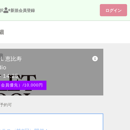
択
新規会員登録
ログイン
細
OL 恵比寿
dio
- 14:25
員優先）/10,000円
ら予約可