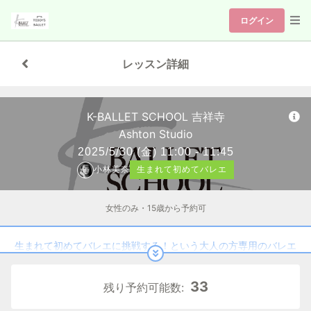
ログイン
レッスン詳細
K-BALLET SCHOOL 吉祥寺
Ashton Studio
2025/5/30
(金)
11:00 - 11:45
小林美奈
生まれて初めてバレエ
女性のみ・15歳から予約可
生まれて初めてバレエに挑戦する！という大人の方専用のバレエ
体験クラスです
33
残り予約可能数:
◎バレエシューズを持っていなくてもOK！
初回は靴下でも受講が可能です。