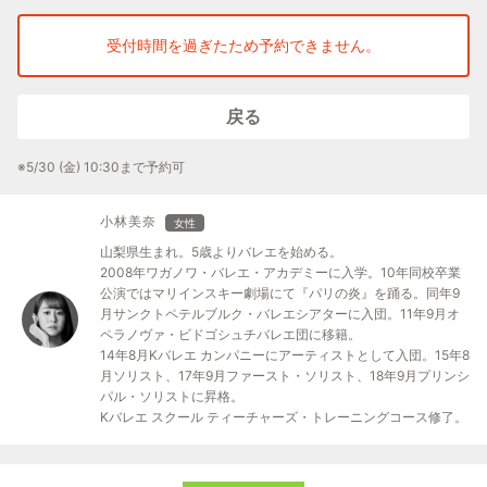
◎レオタードじゃなくてOK！
受付時間を過ぎたため予約できません。
動きやすい服装であればなんでも大丈夫。Tシャツやスウェットな
どをお持ちください。
戻る
◎45分のショートクラスで安心！
体力的に自信のない方も無理なく参加できるクラスです。
※5/30 (金) 10:30まで予約可
小林美奈
女性
山梨県生まれ。5歳よりバレエを始める。
2008年ワガノワ・バレエ・アカデミーに入学。10年同校卒業
公演ではマリインスキー劇場にて『パリの炎』を踊る。同年9
月サンクトペテルブルク・バレエシアターに入団。11年9月オ
ペラノヴァ・ビドゴシュチバレエ団に移籍。
14年8月Kバレエ カンパニーにアーティストとして入団。15年8
月ソリスト、17年9月ファースト・ソリスト、18年9月プリンシ
パル・ソリストに昇格。
Kバレエ スクール ティーチャーズ・トレーニングコース修了。