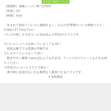
生まれて初めてバレエ
［受講料］体験レッスン料 1,000円
［音源］CD
［時間］45分
「生まれて初めてバレエに挑戦する！」大人の方専用のバレエ体験クラス～
K-BALLET Forty Five～
バレエの楽しさをぎゅっと詰め込んだ45分のクラスです。
◎バレエシューズを持っていなくてもOK！
初回は靴下でも受講が可能です。
◎レオタードじゃなくてOK！
動きやすい服装であればなんでも大丈夫。Tシャツやスウェットなどをお持
ちください。
◎45分のショートクラスで安心！
体力的に自信のない方も無理なく参加できるクラスです。
※ 女性限定