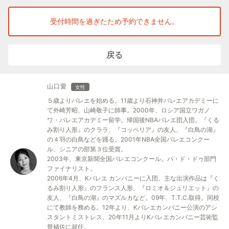
2回目以降：未入会の方1回1,000円／ご入会いただいた方は無料
受付時間を過ぎたため予約できません。
◆クラス内容
体験レッスン45分＋スクール説明15分
戻る
◆服装・持ち物
・服装：自由（動きやすい服装でOK）
・髪型：ポニーテールなど髪が長い方はまとめてください
山口愛
女性
・タオル、飲み物
５歳よりバレエを始める。11歳より石神井バレエアカデミーに
て外崎芳昭、山崎敬子に師事。2000年、ロシア国立ワガノ
◆バレエシューズをお持ちでない方には無料レンタルいたしま
ワ・バレエアカデミー留学。帰国後NBAバレエ団入団。『くる
み割り人形』のクララ、『コッペリア』の友人、『白鳥の湖』
す！
の４羽の白鳥などを踊る。2001年NBA全国バレエコンクー
ル、シニアの部第３位受賞。
2003年、東京新聞全国バレエコンクール。パ・ド・ドゥ部門
ファイナリスト。
2006年4月、Kバレエ カンパニーに入団。主な出演作品は『く
るみ割り人形』のフランス人形、『ロミオ＆ジュリエット』の
友人、『白鳥の湖』のマズルカなど。09年、T.T.C.取得。同校
にて教師を務める。12年より、Kバレエカンパニー公演のアシ
スタントミストレス、20年11月よりKバレエカンパニー芸術監
督補佐に就任。