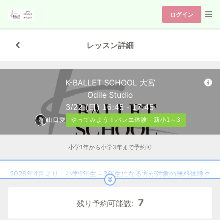
ログイン
レッスン詳細
K-BALLET SCHOOL 大宮
Odile Studio
3/22
(日)
16:45 - 17:45
山口愛
やってみよう！バレエ体験 - 新小1～3
小学1年から小学3年まで予約可
2026年4月より、小学1年生～3年生になる方が対象の無料体験ク
ラスです。
7
残り予約可能数:
◆「やってみよう！バレエ体験」受講料
1回目：無料