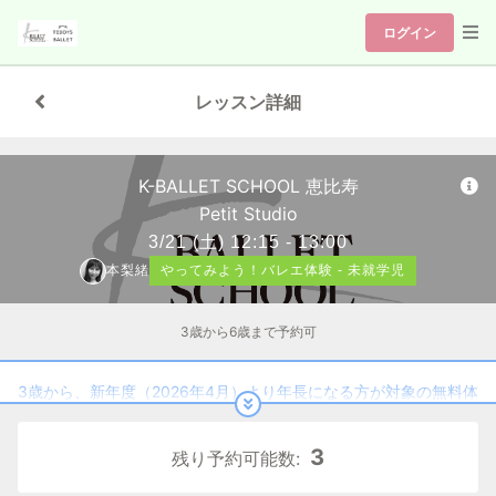
ログイン
レッスン詳細
K-BALLET SCHOOL 恵比寿
Petit Studio
3/21
(土)
12:15 - 13:00
本梨緒
やってみよう！バレエ体験 - 未就学児
3歳から6歳まで予約可
3歳から、新年度（2026年4月）より年長になる方が対象の無料体
験クラスです。
3
残り予約可能数:
◆「やってみよう！バレエ体験」受講料
1回目：無料