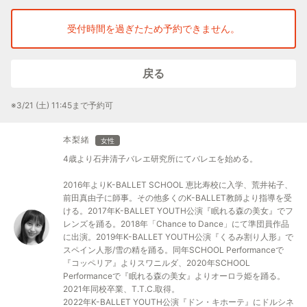
2回目以降：未入会の方1回1,000円／ご入会いただいた方は無料
受付時間を過ぎたため予約できません。
◆クラス内容
体験レッスン30分＋スクール説明15分
戻る
◆服装・持ち物
・服装：自由（動きやすい服装でOK）
※3/21 (土) 11:45まで予約可
・髪型：ポニーテールなど髪が長い方はまとめてください
・タオル、飲み物
本梨緒
女性
4歳より石井清子バレエ研究所にてバレエを始める。
◆バレエシューズをお持ちでない方には無料レンタルいたしま
す！
2016年よりK-BALLET SCHOOL 恵比寿校に入学、荒井祐子、
前田真由子に師事。その他多くのK-BALLET教師より指導を受
ける。2017年K-BALLET YOUTH公演『眠れる森の美女』でフ
レンズを踊る。2018年「Chance to Dance」にて準団員作品
に出演。2019年K-BALLET YOUTH公演『くるみ割り人形』で
スペイン人形/雪の精を踊る。同年SCHOOL Performanceで
『コッペリア』よりスワニルダ、2020年SCHOOL
Performanceで『眠れる森の美女』よりオーロラ姫を踊る。
2021年同校卒業、T.T.C.取得。
2022年K-BALLET YOUTH公演『ドン・キホーテ』にドルシネ