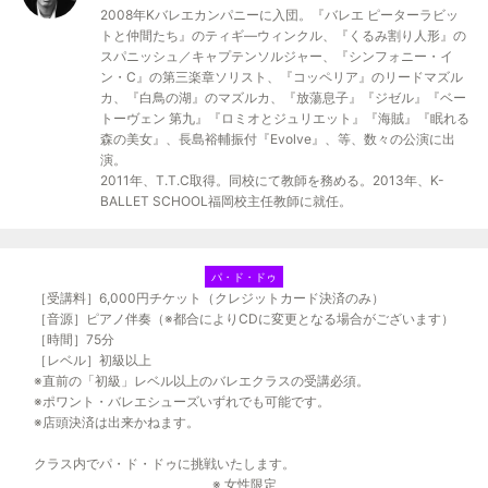
2008年Kバレエカンパニーに入団。『バレエ ピーターラビッ
トと仲間たち』のティギ―ウィンクル、『くるみ割り人形』の
スパニッシュ／キャプテンソルジャー、『シンフォニー・イ
ン・C』の第三楽章ソリスト、『コッペリア』のリードマズル
カ、『白鳥の湖』のマズルカ、『放蕩息子』『ジゼル』『ベー
トーヴェン 第九』『ロミオとジュリエット』『海賊』『眠れる
森の美女』、長島裕輔振付『Evolve』、等、数々の公演に出
演。
2011年、T.T.C取得。同校にて教師を務める。2013年、K-
BALLET SCHOOL福岡校主任教師に就任。
パ・ド・ドゥ
［受講料］6,000円チケット（クレジットカード決済のみ）
［音源］ピアノ伴奏（※都合によりCDに変更となる場合がございます）
［時間］75分
［レベル］初級以上
※直前の「初級」レベル以上のバレエクラスの受講必須。
※ポワント・バレエシューズいずれでも可能です。
※店頭決済は出来かねます。
クラス内でパ・ド・ドゥに挑戦いたします。
※ 女性限定