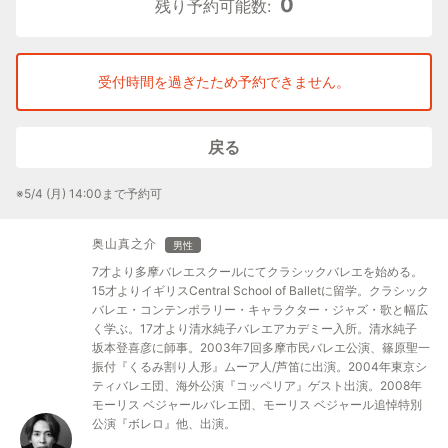
0
残り予約可能数:
料金：6,000円チケット
※アップクラスとして直前の「初級」のご受講をお願いいたしま
す。
受付時間を過ぎたため予約できません。
※バレエシューズ、ポワントどちらでもご受講いただけます。
戻る
※5/4 (月) 14:00まで予約可
奥山真之介
男性
7才より多摩バレエスクールにてクラシックバレエを始める。
15才よりイギリスCentral School of Balletに留学。クラシック
バレエ・コンテンポラリー・キャラクター・ジャズ・歌と幅広
く学ぶ。17才より清水純子バレエアカデミー入所。清水純子
坂本登喜彦に師事。2003年7回多摩市民バレエ公演、篠原聖一
振付『くるみ割り人形』ムーア人/芦笛に出演。2004年東京シ
ティバレエ団、海外公演『コッペリア』ゲスト出演。2008年
モーリス ベジャールバレエ団、モーリス ベジャール追悼特別
公演『ボレロ』他、出演。