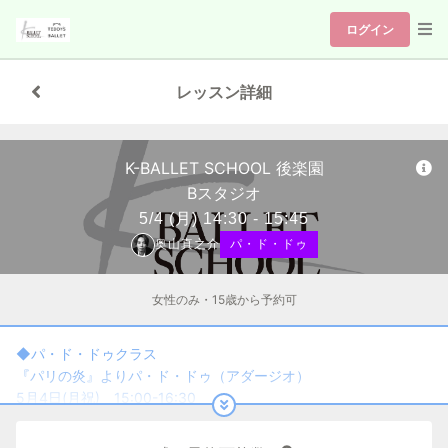
ログイン
レッスン詳細
K-BALLET SCHOOL 後楽園
Bスタジオ
5/4
(月)
14:30 - 15:45
奥山真之介
パ・ド・ドゥ
女性のみ・15歳から予約可
◆パ・ド・ドゥクラス
『パリの炎』よりパ・ド・ドゥ（アダージオ）
5月4日(月祝) 15:00-16:30
担当：奥山 真之介
定員：：6名