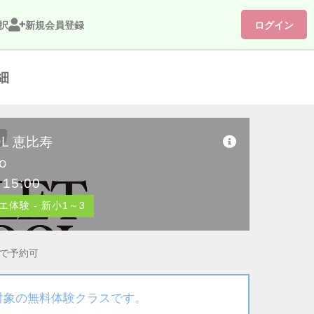
択
新規会員登録
ログイン
細
OL 恵比寿
o
 15:00
体験 - 新小1～3
まで予約可
が対象の無料体験クラスです。