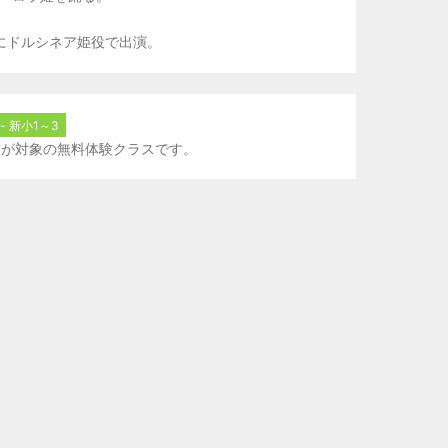
テ』にドルシネア姫役で出演。
 新小1～3
る方が対象の無料体験クラスです。