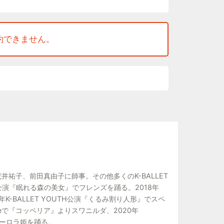
約できません。
学、荒井祐子、前田真由子に師事。その他多くのK-BALLET
TH公演『眠れる森の美女』でフレンズを踊る。2018年
19年K-BALLET YOUTH公演『くるみ割り人形』でスペ
anceで『コッペリア』よりスワニルダ、2020年
りオーロラ姫を踊る。