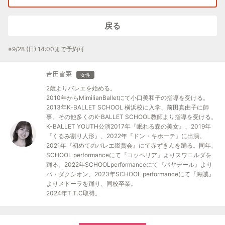
戻る
※9/28 (日) 14:00まで予約可
𠮷田雪菜
女性
2歳よりバレエを始める。
2010年からMimilianBalletにて小口美和子の指導を受ける。
2013年K-BALLET SCHOOL 横浜校に入学、前田真由子に師
事。その他多くのK-BALLET SCHOOL教師より指導を受ける。
K-BALLET YOUTH公演2017年『眠れる森の美女』、2019年
『くるみ割り人形』、2022年『ドン・キホーテ』に出演。
2021年『初めてのバレエ鑑賞会』にて赤ずきんを踊る。同年、
SCHOOL performanceにて『コッペリア』よりスワニルダを
踊る。2022年SCHOOLperformanceにて『バヤデール』より
パ・ダクシオン、2023年SCHOOL performanceにて『海賊』
よりメドーラを踊り、同校卒業。
2024年T.T.C取得。