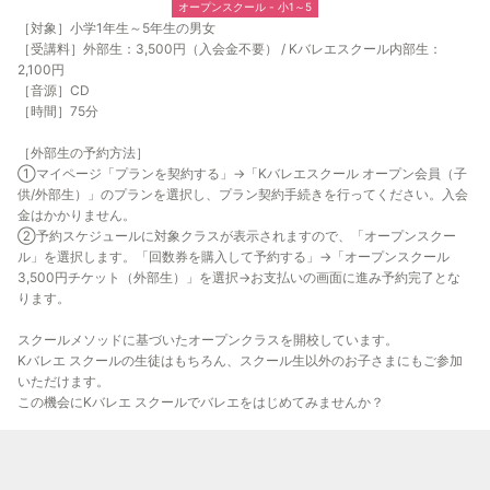
オープンスクール - 小1～5
［対象］小学1年生～5年生の男女
［受講料］外部生：3,500円（入会金不要） / Kバレエスクール内部生：
2,100円
［音源］CD
［時間］75分
［外部生の予約方法］
①マイページ「プランを契約する」→「Kバレエスクール オープン会員（子
供/外部生）」のプランを選択し、プラン契約手続きを行ってください。入会
金はかかりません。
②予約スケジュールに対象クラスが表示されますので、「オープンスクー
ル」を選択します。「回数券を購入して予約する」→「オープンスクール
3,500円チケット（外部生）」を選択→お支払いの画面に進み予約完了とな
ります。
スクールメソッドに基づいたオープンクラスを開校しています。
Kバレエ スクールの生徒はもちろん、スクール生以外のお子さまにもご参加
いただけます。
この機会にKバレエ スクールでバレエをはじめてみませんか？