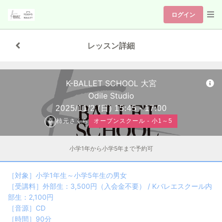
ログイン
レッスン詳細
K-BALLET SCHOOL 大宮
Odile Studio
2025/11/2
(日)
15:45 - 17:00
柿元さくら
オープンスクール - 小1～5
小学1年から小学5年まで予約可
［対象］小学1年生～小学5年生の男女
［受講料］外部生：3,500円（入会金不要） / Kバレエスクール内
部生：2,100円
［音源］CD
［時間］90分