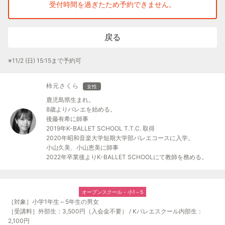
受付時間を過ぎたため予約できません。
戻る
※11/2 (日) 15:15まで予約可
柿元さくら
女性
鹿児島県生まれ。
8歳よりバレエを始める。
後藤有希に師事
2019年K-BALLET SCHOOL T.T.C. 取得
2020年昭和音楽大学短期大学部バレエコースに入学。
小山久美、小山恵美に師事
2022年卒業後よりK-BALLET SCHOOLにて教師を務める。
オープンスクール - 小1～5
［対象］小学1年生～5年生の男女
［受講料］外部生：3,500円（入会金不要） / Kバレエスクール内部生：
2,100円