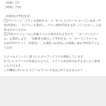
［音源］CD
［時間］75分
［外部生の予約方法］
①マイページ「プランを契約する」→「Kバレエスクール オープン会員（子
供/外部生）」のプランを選択し、プラン契約手続きを行ってください。入会
金はかかりません。
②予約スケジュールに対象クラスが表示されますので、「オープンスクー
ル」を選択します。「回数券を購入して予約する」→「オープンスクール
3,500円チケット（外部生）」を選択→お支払いの画面に進み予約完了とな
ります。
スクールメソッドに基づいたオープンクラスを開校しています。
Kバレエ スクールの生徒はもちろん、スクール生以外のお子さまにもご参加
いただけます。
この機会にKバレエ スクールでバレエをはじめてみませんか？