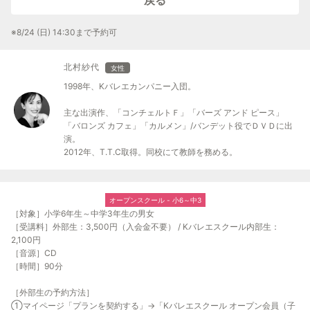
戻る
※8/24 (日) 14:30まで予約可
北村紗代
女性
1998年、Kバレエカンパニー入団。
主な出演作、「コンチェルトＦ」「バーズ アンド ピース」
「バロンズ カフェ」「カルメン」/バンデット役でＤＶＤに出
演。
2012年、T.T.C取得。同校にて教師を務める。
オープンスクール - 小6～中3
［対象］小学6年生～中学3年生の男女
［受講料］外部生：3,500円（入会金不要） / Kバレエスクール内部生：
2,100円
［音源］CD
［時間］90分
［外部生の予約方法］
①マイページ「プランを契約する」→「Kバレエスクール オープン会員（子