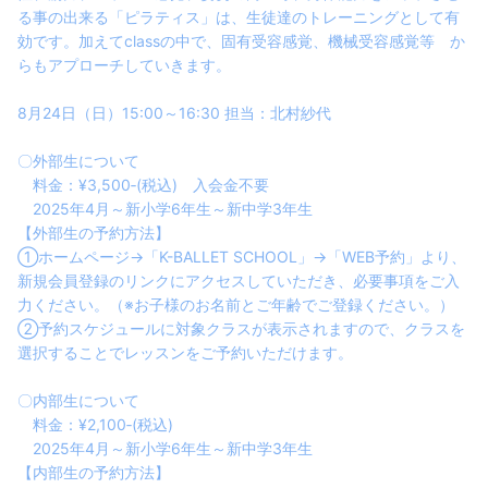
る事の出来る「ピラティス」は、生徒達のトレーニングとして有
効です。加えてclassの中で、固有受容感覚、機械受容感覚等 か
らもアプローチしていきます。
8月24日（日）15:00～16:30 担当：北村紗代
〇外部生について
料金：¥3,500‐(税込) 入会金不要
2025年4月～新小学6年生～新中学3年生
【外部生の予約方法】
①ホームページ→「K-BALLET SCHOOL」→「WEB予約」より、
新規会員登録のリンクにアクセスしていただき、必要事項をご入
力ください。（※お子様のお名前とご年齢でご登録ください。）
②予約スケジュールに対象クラスが表示されますので、クラスを
選択することでレッスンをご予約いただけます。
〇内部生について
料金：¥2,100‐(税込)
2025年4月～新小学6年生～新中学3年生
【内部生の予約方法】