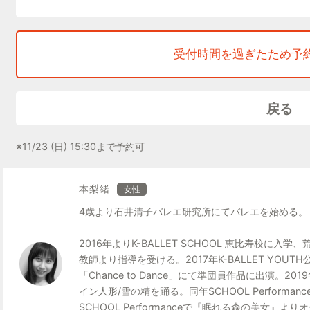
受付時間を過ぎたため予
戻る
※11/23 (日) 15:30まで予約可
本梨緒
女性
4歳より石井清子バレエ研究所にてバレエを始める。
2016年よりK-BALLET SCHOOL 恵比寿校に入
教師より指導を受ける。2017年K-BALLET YOU
「Chance to Dance」にて準団員作品に出演。20
イン人形/雪の精を踊る。同年SCHOOL Perform
SCHOOL Performanceで『眠れる森の美女』よ