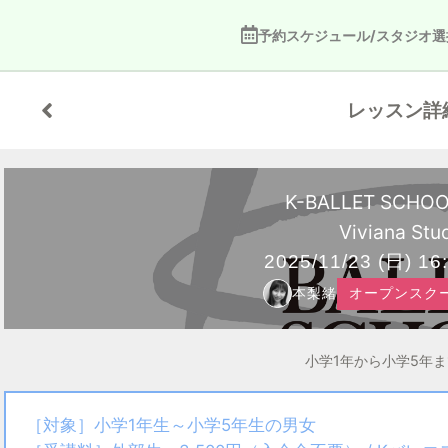
予約スケジュール/スタジオ選
レッスン詳
K-BALLET SCHO
Viviana Stu
2025/11/23
(日)
16:
本梨緒
オープンスクール
小学1年から小学5年
［対象］小学1年生～小学5年生の男女