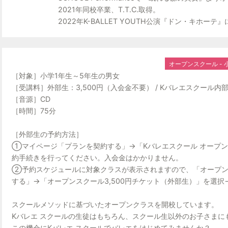
2021年同校卒業、T.T.C.取得。
2022年K-BALLET YOUTH公演『ドン・キホー
オープンスクール - 小
［対象］小学1年生～5年生の男女
［受講料］外部生：3,500円（入会金不要） / Kバレエスクール内部生
［音源］CD
［時間］75分
［外部生の予約方法］
①マイページ「プランを契約する」→「Kバレエスクール オープン
約手続きを行ってください。入会金はかかりません。
②予約スケジュールに対象クラスが表示されますので、「オープン
する」→「オープンスクール3,500円チケット（外部生）」を選
スクールメソッドに基づいたオープンクラスを開校しています。
Kバレエ スクールの生徒はもちろん、スクール生以外のお子さまに
この機会にKバレエ スクールでバレエをはじめてみませんか？