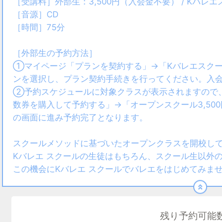
［受講料］外部生：3,500円（入会金不要） / Kバレエ
［音源］CD
［時間］75分
［外部生の予約方法］
①マイページ「プランを契約する」→「Kバレエスクー
ンを選択し、プラン契約手続きを行ってください。入
②予約スケジュールに対象クラスが表示されますので
数券を購入して予約する」→「オープンスクール3,50
の画面に進み予約完了となります。
スクールメソッドに基づいたオープンクラスを開校し
Kバレエ スクールの生徒はもちろん、スクール生以外
この機会にKバレエ スクールでバレエをはじめてみま
残り予約可能数