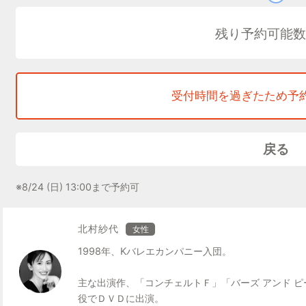
K-BALLET SCHOOLでは、スクールメソッド
K-BALLET SCHOOLの生徒はもちろん、K-BALLE
残り予約可能数
ます。
この機会にK-BALLET SCHOOL
◆横浜校オープンスクール（BALLET
受付時間を過ぎたため予
8月24日（日）13:3
〇外部生につ
戻る
料金：¥3,500‐(税込
2025年4月～新小学1年
※8/24 (日) 13:00まで予約可
【外部生の予約
①ホームページ→「K-BALLET SCHOOL」→「W
北村紗代
女性
して
いただき、必要事項をご入力ください。（※お子様
1998年、Kバレエカンパニー入団。
②予約スケジュールに対象クラスが表示されますので
主な出演作、「コンチェルトＦ」「バーズ アンド ピ
いただけま
役でＤＶＤに出演。