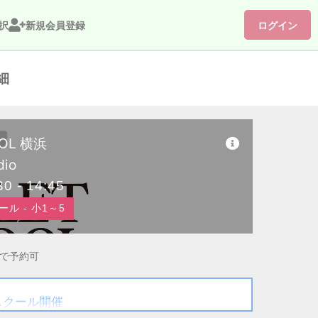
択
新規会員登録
ログイン
細
OOL 横浜
dio
30 - 14:45
ル - 小1～5
まで予約可
スクール開催