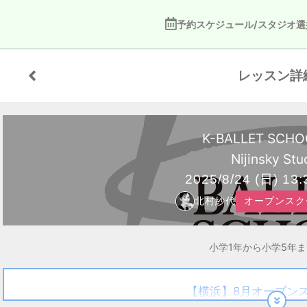
予約スケジュール/スタジオ選
レッスン詳
K-BALLET SCH
Nijinsky Stu
2025/8/24
(日)
13:
北村紗代
オープンスクー
小学1年から小学5年
【横浜】8月オープン