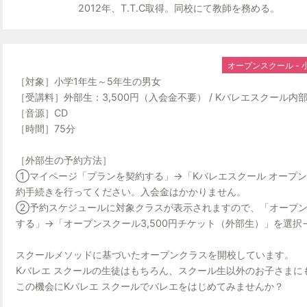
2012年、T.T.C取得。同校にて教師を務める。
〇内部生につ
料金：¥2,100‐
2025年4月～新小学1年
オープンスクール - 小
【内部生の予約
［対象］小学1年生～5年生の男女
ご登録された新システム（受講料お支払いシステム）
［受講料］外部生：3,500円（入会金不要） / Kバレエスクール内部生
予約が可能で
［音源］CD
マイページよりレッスンスケジュールをご確
［時間］75分
お支払いはご登録のクレジットカードよ
［外部生の予約方法］
〇持ち物
①マイページ「プランを契約する」→「Kバレエスクール オープン
約手続きを行ってください。入会金はかかりません。
タオル、飲み物（自動
②予約スケジュールに対象クラスが表示されますので、「オープン
する」→「オープンスクール3,500円チケット（外部生）」を選
スクールメソッドに基づいたオープンクラスを開校しています。
Kバレエ スクールの生徒はもちろん、スクール生以外のお子さまに
この機会にKバレエ スクールでバレエをはじめてみませんか？