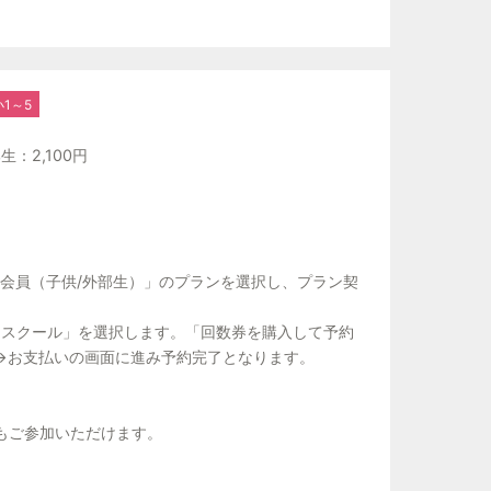
いて
(税込)
生～新小学5年生
1～5
方法】
のご自身のアカウントからオープンクラスの
：2,100円
す。
認していただきお申込みください。
りお引き落としとなります。
会員（子供/外部生）」のプランを選択し、プラン契
販売機あり）
スクール」を選択します。「回数券を購入して予約
択→お支払いの画面に進み予約完了となります。
もご参加いただけます。