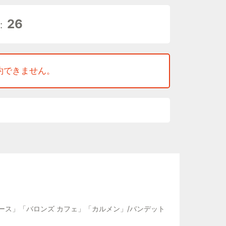
に基づいたオープンスクールを開校しています。
T SCHOOL生以外のお子さまにもご参加いただけ
26
:
でバレエをはじめてみませんか？
 Class）担当：北村紗代
約できません。
0～14:45
いて
) 入会金不要
生～新小学5年生
方法】
EB予約」より、新規会員登録のリンクにアクセス
のお名前とご年齢でご登録ください。）
、クラスを選択することでレッスンをご予約
ース」「バロンズ カフェ」「カルメン」/バンデット
す。