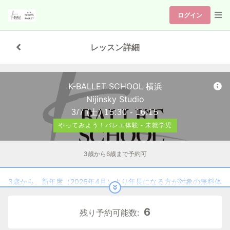
ログイン
レッスン詳細
K-BALLET SCHOOL 横浜
Nijinsky Studio
3/7
(土)
15:30 - 16:15
やってみよう！バレエ体験 - 未就学児
3歳から6歳まで予約可
3歳から、新年度（2026年4月）より年長になる方が対象の無料体
験クラスです。
6
残り予約可能数:
◆「やってみよう！バレエ体験」受講料
1回目：無料