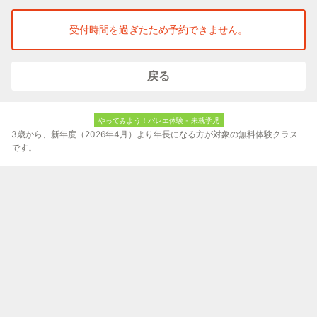
2回目以降：未入会の方1回1,000円／ご入会いただいた方は無料
受付時間を過ぎたため予約できません。
◆クラス内容
体験レッスン30分＋スクール説明15分
戻る
◆服装・持ち物
・服装：自由（動きやすい服装でOK）
・髪型：ポニーテールなど髪が長い方はまとめてください
やってみよう！バレエ体験 - 未就学児
3歳から、新年度（2026年4月）より年長になる方が対象の無料体験クラス
・タオル、飲み物
です。
◆バレエシューズをお持ちでない方には無料レンタルいたしま
す！