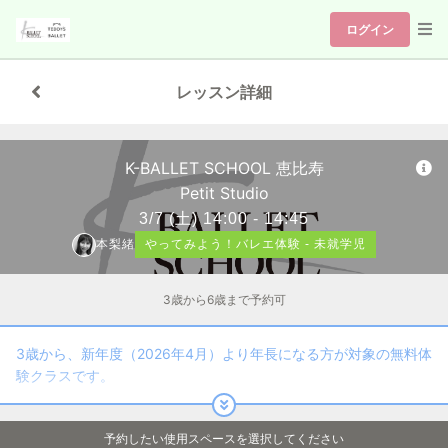
ログイン
レッスン詳細
K-BALLET SCHOOL 恵比寿
Petit Studio
3/7
(土)
14:00 - 14:45
本梨緒
やってみよう！バレエ体験 - 未就学児
3歳から6歳まで予約可
3歳から、新年度（2026年4月）より年長になる方が対象の無料体
験クラスです。
◆「やってみよう！バレエ体験」受講料
予約したい使用スペースを選択してください
1回目：無料