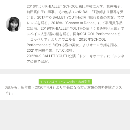
2016年よりK-BALLET SCHOOL 恵比寿校に入学、荒井祐子、
前田真由子に師事。その他多くのK-BALLET教師より指導を受
ける。2017年K-BALLET YOUTH公演『眠れる森の美女』でフ
レンズを踊る。2018年「Chance to Dance」にて準団員作品
に出演。2019年K-BALLET YOUTH公演『くるみ割り人形』で
スペイン人形/雪の精を踊る。同年SCHOOL Performanceで
『コッペリア』よりスワニルダ、2020年SCHOOL
Performanceで『眠れる森の美女』よりオーロラ姫を踊る。
2021年同校卒業、T.T.C.取得。
2022年K-BALLET YOUTH公演『ドン・キホーテ』にドルシネ
ア姫役で出演。
やってみよう！バレエ体験 - 未就学児
3歳から、新年度（2026年4月）より年長になる方が対象の無料体験クラス
です。