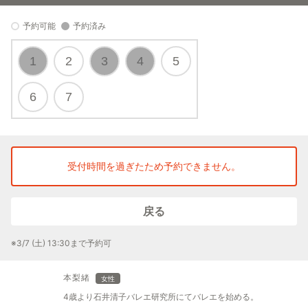
2回目以降：未入会の方1回1,000円／ご入会いただいた方は無料
予約可能
予約済み
◆クラス内容
体験レッスン30分＋スクール説明15分
1
2
3
4
5
◆服装・持ち物
6
7
・服装：自由（動きやすい服装でOK）
・髪型：ポニーテールなど髪が長い方はまとめてください
・タオル、飲み物
◆バレエシューズをお持ちでない方には無料レンタルいたしま
受付時間を過ぎたため予約できません。
す！
戻る
※3/7 (土) 13:30まで予約可
本梨緒
女性
4歳より石井清子バレエ研究所にてバレエを始める。