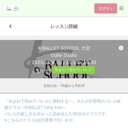
ログイン
レッスン詳細
K-BALLET SCHOOL 大宮
Odile Studio
2025/1/26
(日)
15:15 - 16:00
山口愛
生まれて初めてバレエ
女性のみ・15歳から予約可
「生まれて初めてバレエに挑戦する！」大人の方専用のバレエ体
験クラス～K-BALLET Forty Five～
バレエの楽しさをぎゅっと詰め込んだ45分のクラスです。
※こちらのクラスはCD音源で行います。