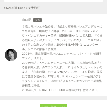
※1/26 (日) 14:45まで予約可
山口愛
女性
５歳よりバレエを始める。11歳より石神井バレエアカデミーに
て外崎芳昭、山崎敬子に師事。2000年、ロシア国立ワガノ
ワ・バレエアカデミー留学。帰国後NBAバレエ団入団。『くる
み割り人形』のクララ、『コッペリア』の友人、『白鳥の湖』
の４羽の白鳥などを踊る。2001年NBA全国バレエコンクー
ル、シニアの部第３位受賞。
2003年、東京新聞全国バレエコンクール。パ・ド・ドゥ部門
ファイナリスト。
2006年4月、Kバレエ カンパニーに入団。主な出演作品は『く
るみ割り人形』のフランス人形、『ロミオ＆ジュリエット』の
友人、『白鳥の湖』のマズルカなど。09年、T.T.C.取得。同校
にて教師を務める。12年より、Kバレエカンパニー公演のアシ
スタントミストレス、20年11月よりKバレエカンパニー芸術監
督補佐に就任。
2015年9月、K-BALLET SCHOOL吉祥寺校主任教師に就任。
生まれて初めてバレエ