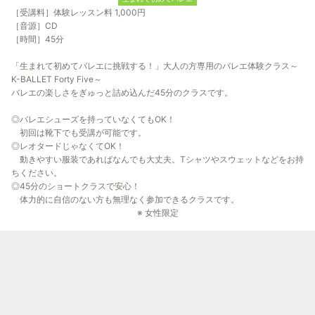
［受講料］体験レッスン料 1,000円
［音源］CD
［時間］45分
「生まれて初めてバレエに挑戦する！」大人の方専用のバレエ体験クラス～
K-BALLET Forty Five～
バレエの楽しさをぎゅっと詰め込んだ45分のクラスです。
◎バレエシューズを持っていなくてもOK！
初回は靴下でも受講が可能です。
◎レオタードじゃなくてOK！
動きやすい服装であればなんでも大丈夫。Tシャツやスウェットなどをお持
ちください。
◎45分のショートクラスで安心！
体力的に自信のない方も無理なく参加できるクラスです。
※ 女性限定