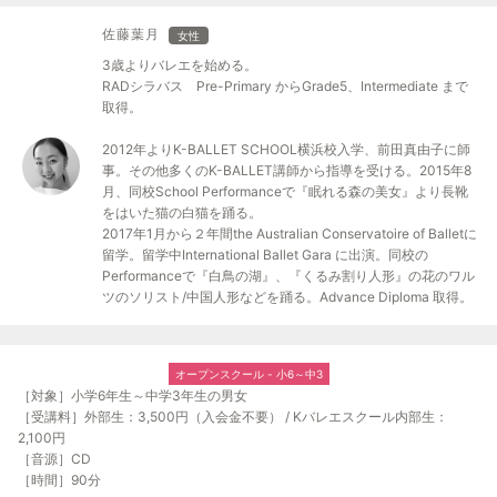
佐藤葉月
女性
3歳よりバレエを始める。
RADシラバス Pre-Primary からGrade5、Intermediate まで
取得。
2012年よりK-BALLET SCHOOL横浜校入学、前田真由子に師
事。その他多くのK-BALLET講師から指導を受ける。2015年8
月、同校School Performanceで『眠れる森の美女』より長靴
をはいた猫の白猫を踊る。
2017年1月から２年間the Australian Conservatoire of Balletに
留学。留学中International Ballet Gara に出演。同校の
Performanceで『白鳥の湖』、『くるみ割り人形』の花のワル
ツのソリスト/中国人形などを踊る。Advance Diploma 取得。
オープンスクール - 小6～中3
［対象］小学6年生～中学3年生の男女
［受講料］外部生：3,500円（入会金不要） / Kバレエスクール内部生：
2,100円
［音源］CD
［時間］90分