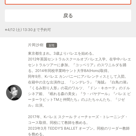
戻る
※4/12 (土) 13:30まで予約可
片岡沙樹
女性
東京都生まれ。3歳よりバレエを始める。
2012年英国セントラルスクールオブバレエ入学。在学中バレエ
セントラルツアーに参加。『コッペリア』のスワニルダを踊
る。2014年同校卒業時ケント大学BA(Hons)取得。
同年9月、Kバレエ カンパニーにアパレンティスとして入団。
在籍中の主な出演作は、『シンデレラ』『海賊』『白鳥の湖』
『くるみ割り人形』の花のワルツ、『ドン・キホーテ』のドル
シネア姫、『眠れる森の美女』『ラ・バヤデール』『バレエ ピ
ーターラビットTMと仲間たち』のぶたちゃんたち、『ジゼ
ル』出演。
2017年、Kバレエ スクール ティーチャーズ・トレーニング・
コース取得。同校にて教師を務める。
2023年3月 TEDDY’S BALLET オープン。同校のリーダー教師
を務める。