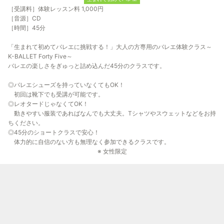
［受講料］体験レッスン料 1,000円
［音源］CD
［時間］45分
「生まれて初めてバレエに挑戦する！」大人の方専用のバレエ体験クラス～
K-BALLET Forty Five～
バレエの楽しさをぎゅっと詰め込んだ45分のクラスです。
◎バレエシューズを持っていなくてもOK！
初回は靴下でも受講が可能です。
◎レオタードじゃなくてOK！
動きやすい服装であればなんでも大丈夫。Tシャツやスウェットなどをお持
ちください。
◎45分のショートクラスで安心！
体力的に自信のない方も無理なく参加できるクラスです。
※ 女性限定