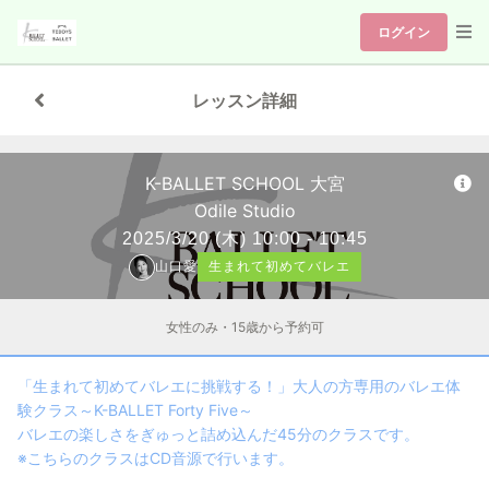
ログイン
レッスン詳細
K-BALLET SCHOOL 大宮
Odile Studio
2025/3/20
(木)
10:00 - 10:45
山口愛
生まれて初めてバレエ
女性のみ・15歳から予約可
「生まれて初めてバレエに挑戦する！」大人の方専用のバレエ体
験クラス～K-BALLET Forty Five～
バレエの楽しさをぎゅっと詰め込んだ45分のクラスです。
※こちらのクラスはCD音源で行います。