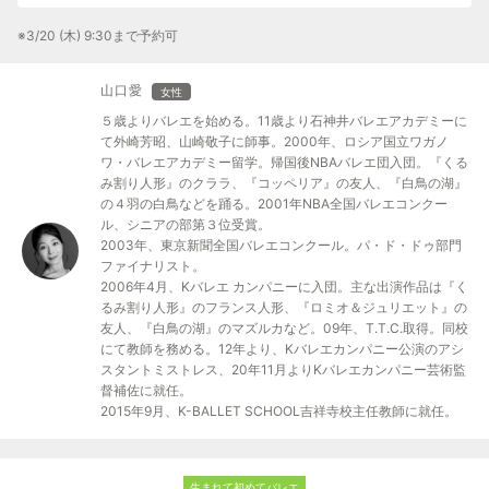
※3/20 (木) 9:30まで予約可
山口愛
女性
５歳よりバレエを始める。11歳より石神井バレエアカデミーに
て外崎芳昭、山崎敬子に師事。2000年、ロシア国立ワガノ
ワ・バレエアカデミー留学。帰国後NBAバレエ団入団。『くる
み割り人形』のクララ、『コッペリア』の友人、『白鳥の湖』
の４羽の白鳥などを踊る。2001年NBA全国バレエコンクー
ル、シニアの部第３位受賞。
2003年、東京新聞全国バレエコンクール。パ・ド・ドゥ部門
ファイナリスト。
2006年4月、Kバレエ カンパニーに入団。主な出演作品は『く
るみ割り人形』のフランス人形、『ロミオ＆ジュリエット』の
友人、『白鳥の湖』のマズルカなど。09年、T.T.C.取得。同校
にて教師を務める。12年より、Kバレエカンパニー公演のアシ
スタントミストレス、20年11月よりKバレエカンパニー芸術監
督補佐に就任。
2015年9月、K-BALLET SCHOOL吉祥寺校主任教師に就任。
生まれて初めてバレエ