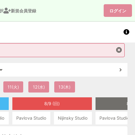
択
新規会員登録
ログイン
11(火)
12(水)
13(木)
8/9 (日)
8/1
dio
Pavlova Studio
Nijinsky Studio
Pavlova Studio