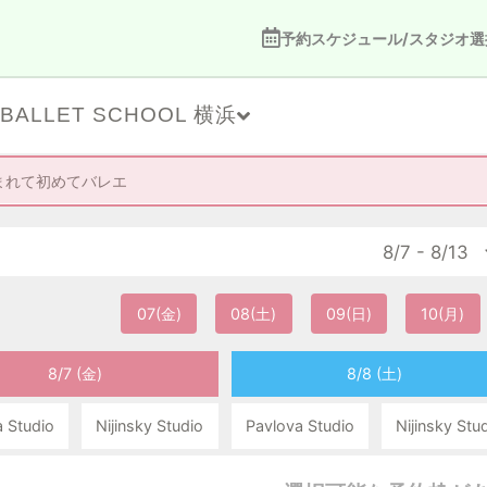
予約スケジュール/スタジオ選
-BALLET SCHOOL 横浜
まれて初めてバレエ
8/7 - 8/13
07(金)
08(土)
09(日)
10(月)
8/7 (金)
8/8 (土)
 Studio
Nijinsky Studio
Pavlova Studio
Nijinsky Stu